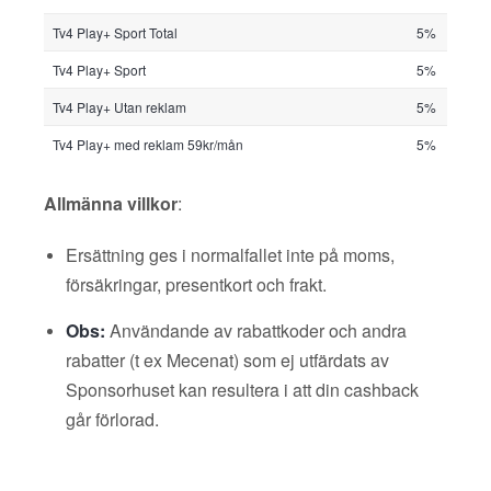
Tv4 Play+ Sport Total
5%
Tv4 Play+ Sport
5%
Tv4 Play+ Utan reklam
5%
Tv4 Play+ med reklam 59kr/mån
5%
Allmänna villkor
:
Ersättning ges i normalfallet inte på moms,
försäkringar, presentkort och frakt.
Obs:
Användande av rabattkoder och andra
rabatter (t ex Mecenat) som ej utfärdats av
Sponsorhuset kan resultera i att din cashback
går förlorad.