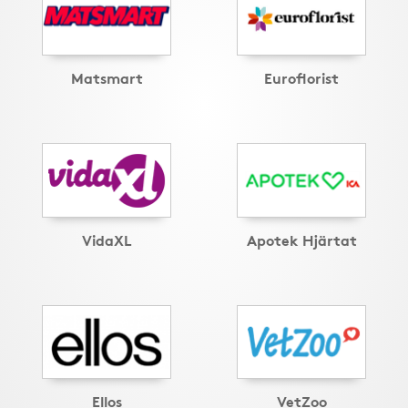
Matsmart
Euroflorist
VidaXL
Apotek Hjärtat
Ellos
VetZoo