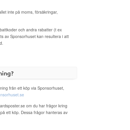
allet inte på moms, försäkringar,
ttkoder och andra rabatter (t ex
s av Sponsorhuset kan resultera i att
d.
ning?
ning från ett köp via Sponsorhuset,
nsorhuset.se
gardsposter.se om du har frågor kring
g på ett köp. Dessa frågor hanteras av