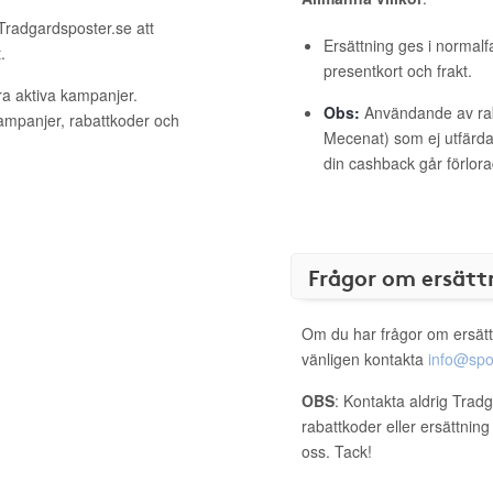
 Tradgardsposter.se att
Ersättning ges i normalf
.
presentkort och frakt.
ra aktiva kampanjer.
Obs:
Användande av raba
kampanjer, rabattkoder och
Mecenat) som ej utfärdat
din cashback går förlora
Frågor om ersätt
Om du har frågor om ersätt
vänligen kontakta
info@spo
OBS
: Kontakta aldrig Trad
rabattkoder eller ersättnin
oss. Tack!