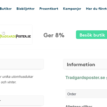
Butiker
Biobiljetter
Presentkort
Kampanjer
Har du före
Ger 8%
Besök butik
Information
er unika utomhusdukar
Tradgardsposter.se 
och vinter.
Order
r
Allmänna villkor
: