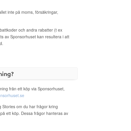
allet inte på moms, försäkringar,
ttkoder och andra rabatter (t ex
s av Sponsorhuset kan resultera i att
d.
ning?
ning från ett köp via Sponsorhuset,
nsorhuset.se
ng Stories om du har frågor kring
g på ett köp. Dessa frågor hanteras av