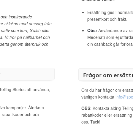
Ersättning ges i normalf
gg och inspirerande
presentkort och frakt.
gar skickas med omsorg från
nativ som kort, Swish eller
Obs:
Användande av raba
la. Vi tror på hållbarhet och
Mecenat) som ej utfärdat
 detta genom återbruk och
din cashback går förlora
r
Frågor om ersätt
Telling Stories att använda,
Om du har frågor om ersätt
vänligen kontakta
info@spo
ktiva kampanjer. Återkom
OBS
: Kontakta aldrig Telli
, rabattkoder och bra
rabattkoder eller ersättnin
oss. Tack!