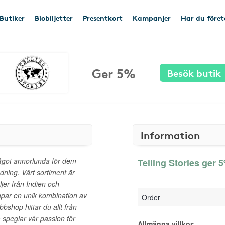
Butiker
Biobiljetter
Presentkort
Kampanjer
Har du före
Ger 5%
Besök butik
Information
 något annorlunda för dem
Telling Stories ger 5
edning. Vårt sortiment är
jer från Indien och
skapar en unik kombination av
Order
bbshop hittar du allt från
m speglar vår passion för
Allmänna villkor
: