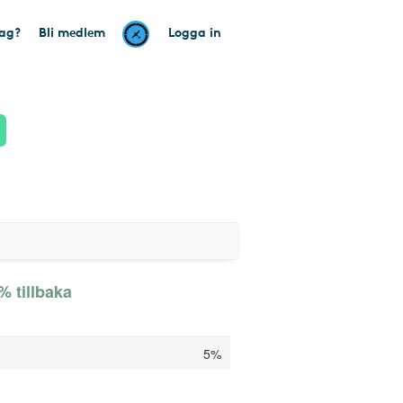
tag?
Bli medlem
Logga in
% tillbaka
5%