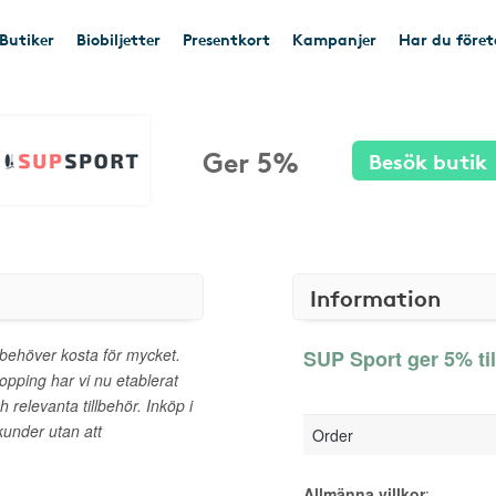
Butiker
Biobiljetter
Presentkort
Kampanjer
Har du före
Ger 5%
Besök butik
Information
e behöver kosta för mycket.
SUP Sport ger 5% ti
opping har vi nu etablerat
relevanta tillbehör. Inköp i
a kunder utan att
Order
Allmänna villkor
: