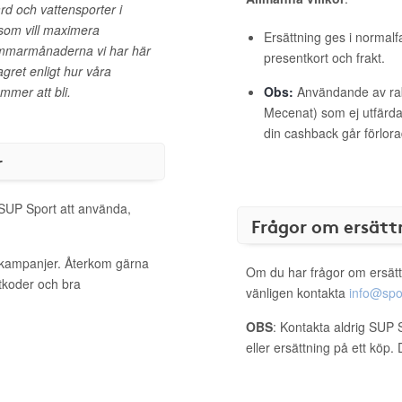
rd och vattensporter i
a som vill maximera
Ersättning ges i normalf
ommarmånaderna vi har här
presentkort och frakt.
 lagret enligt hur våra
mer att bli.
Obs:
Användande av raba
Mecenat) som ej utfärdat
din cashback går förlora
r
 SUP Sport att använda,
Frågor om ersätt
a kampanjer. Återkom gärna
Om du har frågor om ersätt
ttkoder och bra
vänligen kontakta
info@spo
OBS
: Kontakta aldrig SUP 
eller ersättning på ett köp