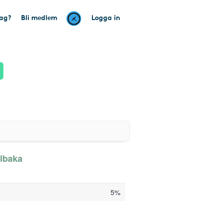
tag?
Bli medlem
Logga in
llbaka
5%