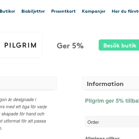
Butiker
Biobiljetter
Presentkort
Kampanjer
Har du före
Ger 5%
Besök butik
Information
ögon är designade i
Pilgrim ger 5% tillb
rs med ett öga för varje
 är skapade för hand och
t utformat för att passa
Order
b.
Allmänna villkor
: