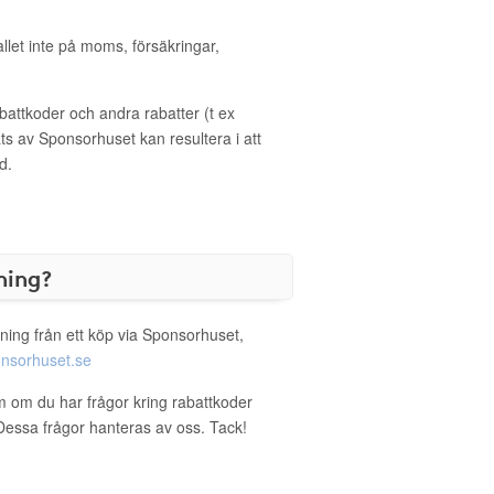
allet inte på moms, försäkringar,
ttkoder och andra rabatter (t ex
s av Sponsorhuset kan resultera i att
d.
ning?
ning från ett köp via Sponsorhuset,
nsorhuset.se
im om du har frågor kring rabattkoder
. Dessa frågor hanteras av oss. Tack!