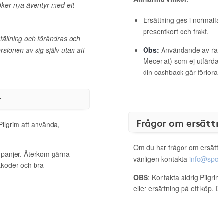
söker nya äventyr med ett
Ersättning ges i normalf
presentkort och frakt.
ställning och förändras och
ersionen av sig själv utan att
Obs:
Användande av raba
Mecenat) som ej utfärdat
din cashback går förlora
r
Frågor om ersätt
Pilgrim att använda,
Om du har frågor om ersätt
ampanjer. Återkom gärna
vänligen kontakta
info@spo
ttkoder och bra
OBS
: Kontakta aldrig Pilgr
eller ersättning på ett köp