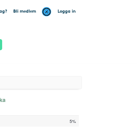
tag?
Bli medlem
Logga in
aka
5%