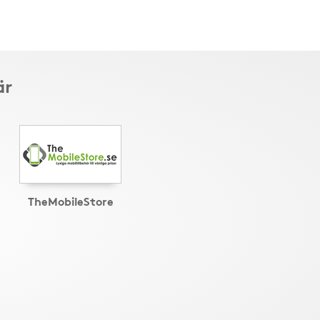
är
TheMobileStore