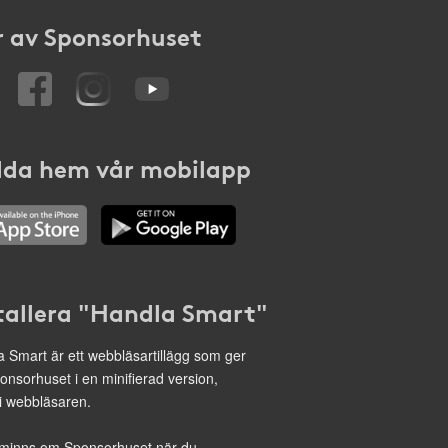
 av Sponsorhuset
da hem vår mobilapp
tallera "Handla Smart"
 Smart är ett webbläsartillägg som ger
onsorhuset i en minifierad version,
 i webbläsaren.
minns om Sponsorhuset när du