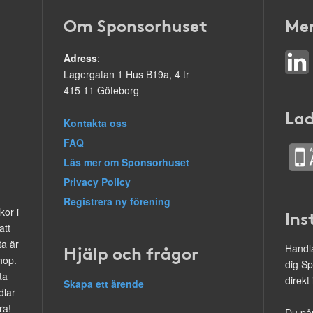
Om Sponsorhuset
Mer
Adress
:
Lagergatan 1 Hus B19a, 4 tr
415 11 Göteborg
Lad
Kontakta oss
FAQ
Läs mer om Sponsorhuset
Privacy Policy
Registrera ny förening
kor i
Ins
att
ta är
Hjälp och frågor
Handla
hop.
dig Sp
ta
direkt
Skapa ett ärende
dlar
ra!
Du på