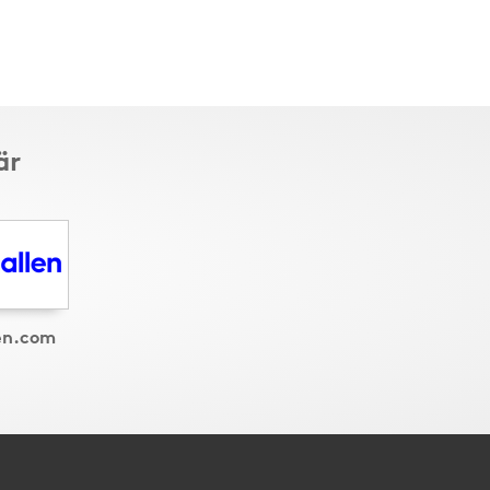
är
en.com