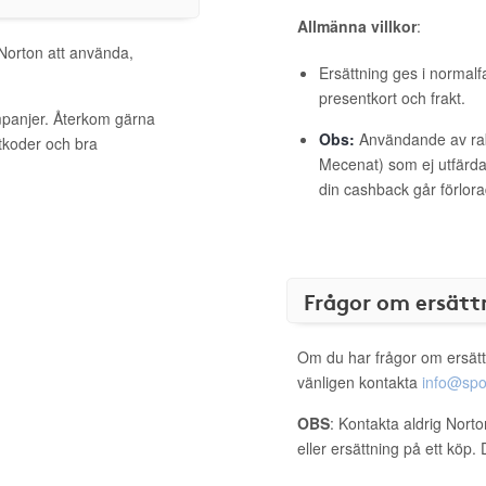
Allmänna villkor
:
 Norton att använda,
Ersättning ges i normalf
presentkort och frakt.
mpanjer. Återkom gärna
Obs:
Användande av raba
ttkoder och bra
Mecenat) som ej utfärdat
din cashback går förlora
Frågor om ersätt
Om du har frågor om ersätt
vänligen kontakta
info@spo
OBS
: Kontakta aldrig Nort
eller ersättning på ett köp