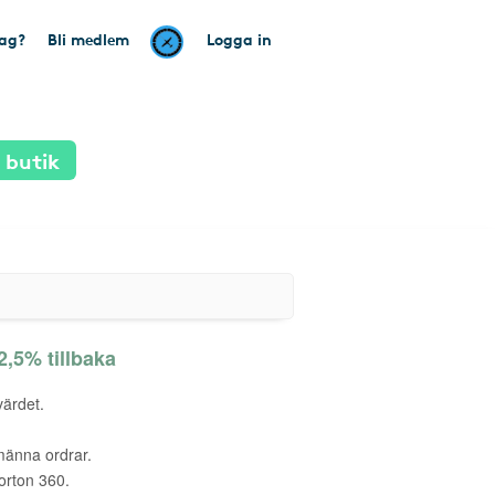
tag?
Bli medlem
Logga in
 butik
2,5% tillbaka
värdet.
männa ordrar.
orton 360.