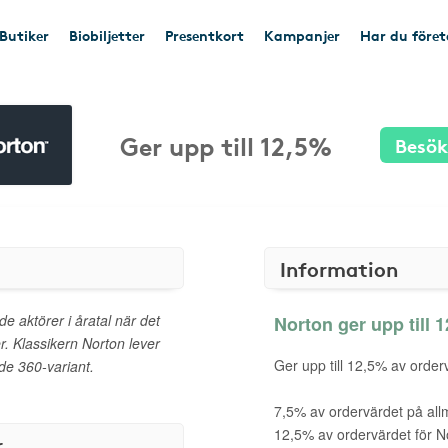
Butiker
Biobiljetter
Presentkort
Kampanjer
Har du före
Ger upp till 12,5%
Besök
Information
e aktörer i åratal när det
Norton ger upp till 1
r. Klassikern Norton lever
Ger upp till 12,5% av order
nde 360-variant.
7,5% av ordervärdet på all
12,5% av ordervärdet för N
r