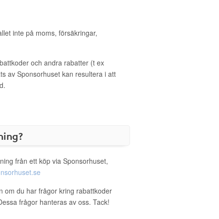
allet inte på moms, försäkringar,
ttkoder och andra rabatter (t ex
s av Sponsorhuset kan resultera i att
d.
ning?
ning från ett köp via Sponsorhuset,
nsorhuset.se
on om du har frågor kring rabattkoder
. Dessa frågor hanteras av oss. Tack!