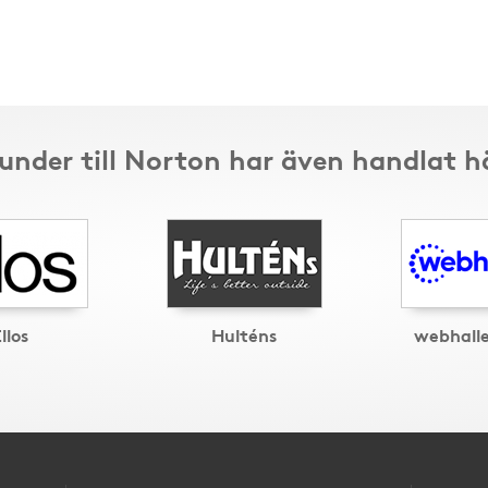
under till Norton har även handlat h
llos
Hulténs
webhall