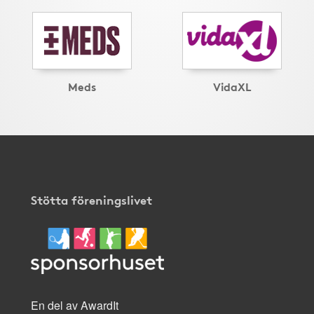
Meds
VidaXL
Stötta föreningslivet
En del av AwardIt