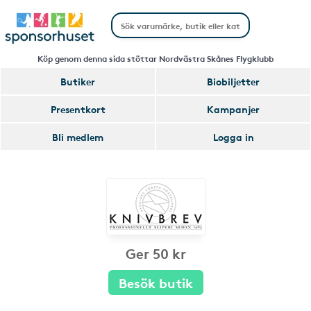
Köp genom denna sida stöttar Nordvästra Skånes Flygklubb
Butiker
Biobiljetter
Presentkort
Kampanjer
Bli medlem
Logga in
Ger 50 kr
Besök butik