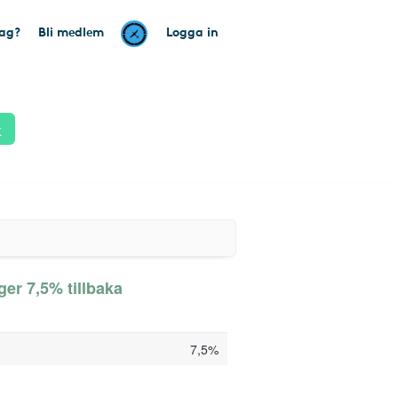
tag?
Bli medlem
Logga in
k
er 7,5% tillbaka
7,5%