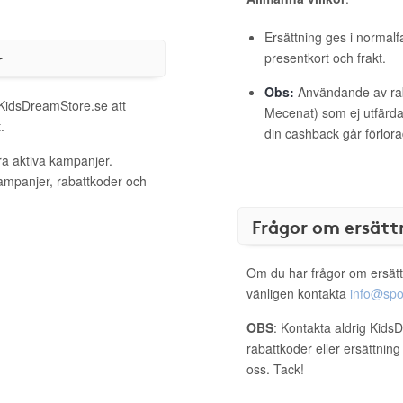
Ersättning ges i normalf
r
presentkort och frakt.
Obs:
Användande av raba
 KidsDreamStore.se att
Mecenat) som ej utfärdat
.
din cashback går förlora
ra aktiva kampanjer.
kampanjer, rabattkoder och
Frågor om ersätt
Om du har frågor om ersätt
vänligen kontakta
info@spo
OBS
: Kontakta aldrig Kids
rabattkoder eller ersättnin
oss. Tack!