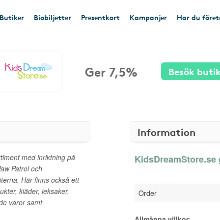
Butiker
Biobiljetter
Presentkort
Kampanjer
Har du före
Ger 7,5%
Besök buti
Information
timent med inriktning på
KidsDreamStore.se g
Paw Patrol och
terna. Här finns också ett
kter, kläder, leksaker,
Order
ade varor samt
Allmänna villkor
: