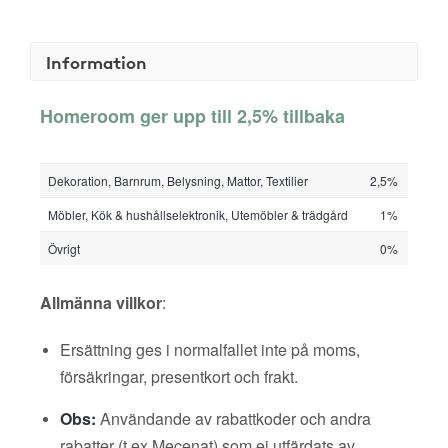
Information
Homeroom ger upp till 2,5% tillbaka
Dekoration, Barnrum, Belysning, Mattor, Textilier
2,5%
Möbler, Kök & hushållselektronik, Utemöbler & trädgård
1%
Övrigt
0%
Allmänna villkor
:
Ersättning ges i normalfallet inte på moms,
försäkringar, presentkort och frakt.
Obs:
Användande av rabattkoder och andra
rabatter (t ex Mecenat) som ej utfärdats av