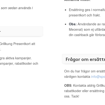
d som sedan används i
Ersättning ges i normalf
presentkort och frakt.
Obs:
Användande av raba
Mecenat) som ej utfärdat
r
din cashback går förlora
Grillkung Presentkort att
.
ågra aktiva kampanjer.
Frågor om ersätt
kampanjer, rabattkoder och
Om du har frågor om ersätt
vänligen kontakta
info@spo
OBS
: Kontakta aldrig Grill
rabattkoder eller ersättnin
oss. Tack!