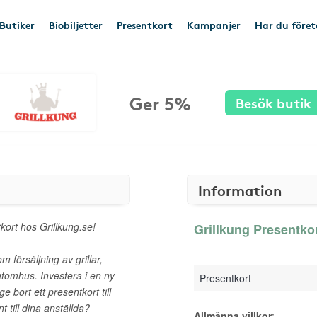
Butiker
Biobiljetter
Presentkort
Kampanjer
Har du före
Ger 5%
Besök butik
Information
tkort hos Grillkung.se!
Grillkung Presentkor
 försäljning av grillar,
utomhus. Investera i en ny
Presentkort
ge bort ett presentkort till
t till dina anställda?
Allmänna villkor
: