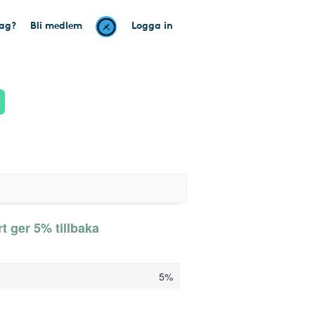
tag?
Bli medlem
Logga in
t ger 5% tillbaka
5%