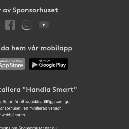
 av Sponsorhuset
da hem vår mobilapp
tallera "Handla Smart"
 Smart är ett webbläsartillägg som ger
onsorhuset i en minifierad version,
 i webbläsaren.
minns om Sponsorhuset när du