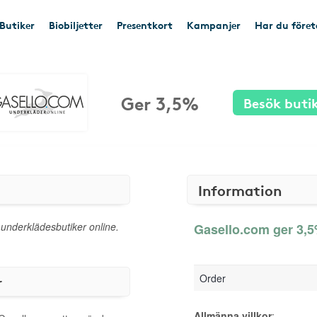
Butiker
Biobiljetter
Presentkort
Kampanjer
Har du före
Ger 3,5%
Besök buti
Information
 underklädesbutiker online.
Gasello.com ger 3,5
Order
r
Allmänna villkor
: