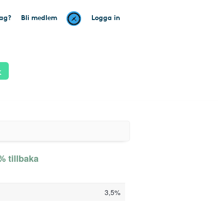
tag?
Bli medlem
Logga in
k
% tillbaka
3,5%