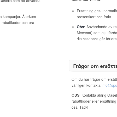
 Gasello.com att använda,
Ersättning ges i normalf
iva kampanjer. Återkom
presentkort och frakt.
, rabattkoder och bra
Obs:
Användande av raba
Mecenat) som ej utfärdat
din cashback går förlora
Frågor om ersätt
Om du har frågor om ersätt
vänligen kontakta
info@spo
OBS
: Kontakta aldrig Gase
rabattkoder eller ersättnin
oss. Tack!