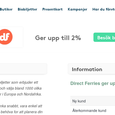
Butiker
Biobiljetter
Presentkort
Kampanjer
Har du före
Ger upp till 2%
Besök b
Information
iljetter som erbjuder ett
Direct Ferries ger up
och välja bland 1000 olika
ar i Europa och Nordafrika.
Ny kund
funka snabbt, vara enkel att
Återkommande kund
behöva for att planera din