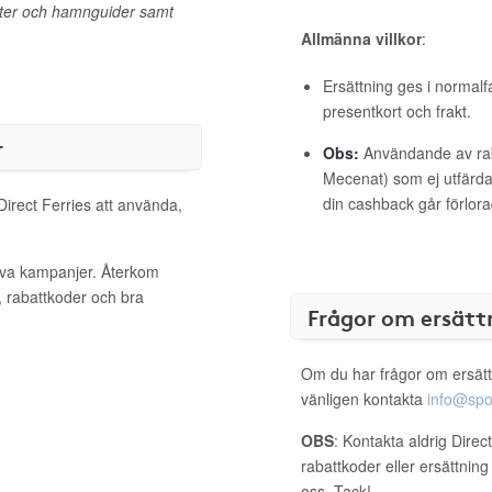
utter och hamnguider samt
Allmänna villkor
:
Ersättning ges i normalf
presentkort och frakt.
r
Obs:
Användande av raba
Mecenat) som ej utfärdat
din cashback går förlora
Direct Ferries att använda,
tiva kampanjer. Återkom
, rabattkoder och bra
Frågor om ersätt
Om du har frågor om ersätt
vänligen kontakta
info@spo
OBS
: Kontakta aldrig Direc
rabattkoder eller ersättnin
oss. Tack!