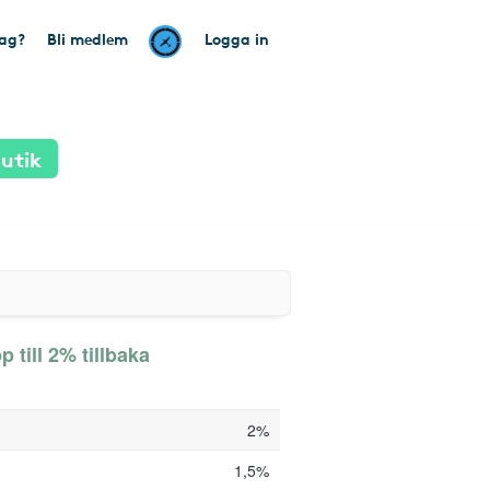
tag?
Bli medlem
Logga in
utik
p till 2% tillbaka
2%
1,5%