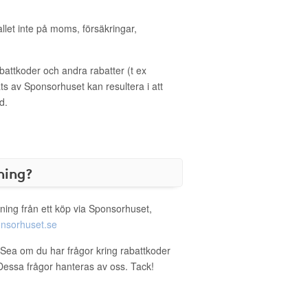
allet inte på moms, försäkringar,
ttkoder och andra rabatter (t ex
s av Sponsorhuset kan resultera i att
d.
ning?
ning från ett köp via Sponsorhuset,
nsorhuset.se
nSea om du har frågor kring rabattkoder
. Dessa frågor hanteras av oss. Tack!