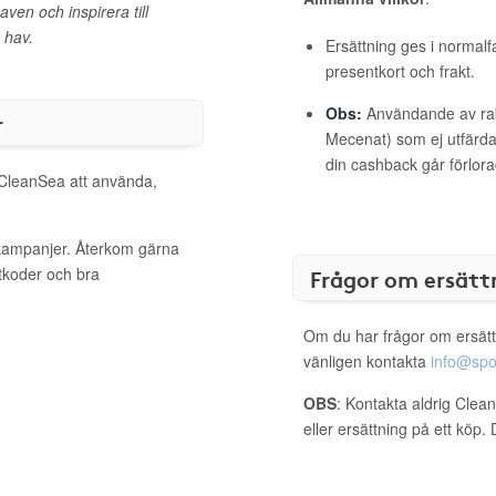
en och inspirera till
 hav.
Ersättning ges i normalf
presentkort och frakt.
Obs:
Användande av raba
r
Mecenat) som ej utfärdat
din cashback går förlora
l CleanSea att använda,
 kampanjer. Återkom gärna
ttkoder och bra
Frågor om ersätt
Om du har frågor om ersätt
vänligen kontakta
info@spo
OBS
: Kontakta aldrig Clea
eller ersättning på ett köp