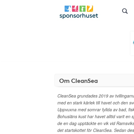
Om CleanSea
CleanSea grundades 2019 av tvillingarn
med en stark kärlek till havet och den s
Uppvuxna med somrar fyllda av bad, fis
Bohusläns kust har havet alltid varit en sj
de en dag upptäckte en vik vid Ramsviksl
det startskottet för CleanSea. Sedan des