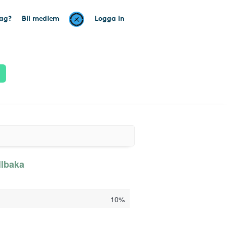
tag?
Bli medlem
Logga in
llbaka
10%