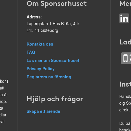
Om Sponsorhuset
Mer
Adress
:
Lagergatan 1 Hus B19a, 4 tr
415 11 Göteborg
Lad
Kontakta oss
FAQ
Läs mer om Sponsorhuset
Privacy Policy
Registrera ny förening
kor i
Ins
att
ta är
Hjälp och frågor
Handla
hop.
dig Sp
ta
direkt
Skapa ett ärende
dlar
ra!
Du på
besöke