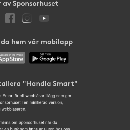
 av Sponsorhuset
da hem vår mobilapp
tallera "Handla Smart"
 Smart är ett webbläsartillägg som ger
onsorhuset i en minifierad version,
 i webbläsaren.
minns om Sponsorhuset när du
r en butik som finns ansluten hos oss.