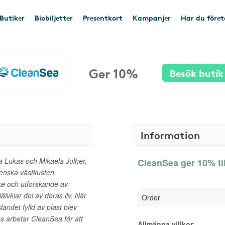
Butiker
Biobiljetter
Presentkort
Kampanjer
Har du före
Ger 10%
Besök butik
Information
a Lukas och Mikaela Julher,
CleanSea ger 10% ti
venska västkusten.
ke och utforskande av
älvklar del av deras liv. När
Order
andet fylld av plast blev
s arbetar CleanSea för att
Allmänna villkor
: