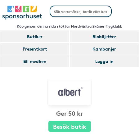
Köp genom denna sida stöttar Nordvästra Skånes Flygklubb
Butiker
Biobiljetter
Presentkort
Kampanjer
Bli medlem
Logga in
Ger 50 kr
Besök butik