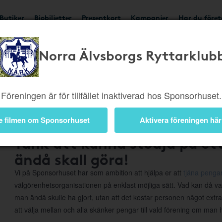
Butiker
Biobiljetter
Presentkort
Kampanjer
Har du före
Norra Älvsborgs Ryttarklub
Om Sponsorhuset
Föreningen är för tillfället inaktiverad hos Sponsorhuset.
e filmen om Sponsorhuset
Aktivera föreningen här
Tänk att kunna stödja på e
ändå skall göra!
Vi på Sponsorhuset har som ambition att hjälpa er att
tjäna pengar
välgörenhetsorganisationen på enklast möjliga sätt. Vad kan då va
man ändå skulle ha gjort, utan att det kostar personen något extr
att välja mellan och alla skänker pengar till vald förening om man