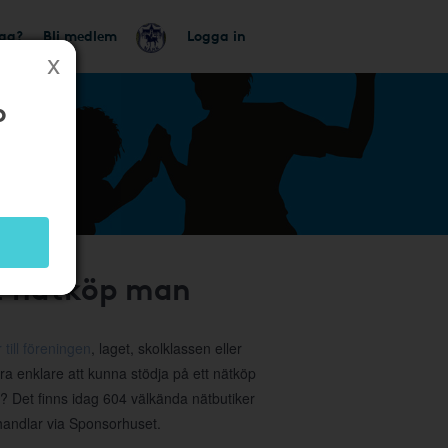
tag?
Bli medlem
Logga in
b
tt nätköp man
 till föreningen
, laget, skolklassen eller
ra enklare att kunna stödja på ett nätköp
a? Det finns idag 604 välkända nätbutiker
 handlar via Sponsorhuset.