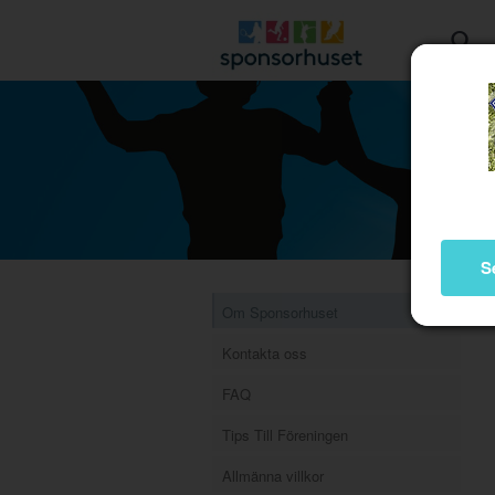
S
Om Sponsorhuset
Kontakta oss
FAQ
Tips Till Föreningen
Allmänna villkor