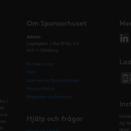
Om Sponsorhuset
Mer
Adress
:
Lagergatan 1 Hus B19a, 4 tr
415 11 Göteborg
Lad
Kontakta oss
FAQ
Läs mer om Sponsorhuset
Privacy Policy
Registrera ny förening
kor i
Ins
att
ta är
Hjälp och frågor
Handla
hop.
dig Sp
ta
direkt