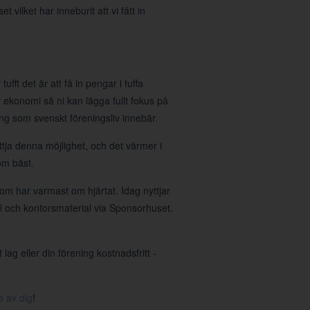
ilket har inneburit att vi fått in
ufft det är att få in pengar i tuffa
 er ekonomi så ni kan lägga fullt fokus på
g som svenskt föreningsliv innebär.
tja denna möjlighet, och det värmer i
om bäst.
om har varmast om hjärtat. Idag nyttjar
ll och kontorsmaterial via Sponsorhuset.
ag eller din förening kostnadsfritt -
a av dig
!