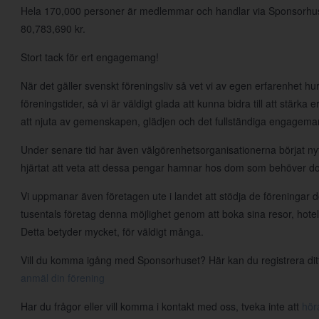
Hela 170,000 personer är medlemmar och handlar via Sponsorhuset v
80,783,690 kr.
Stort tack för ert engagemang!
När det gäller svenskt föreningsliv så vet vi av egen erfarenhet hur t
föreningstider, så vi är väldigt glada att kunna bidra till att stärka
att njuta av gemenskapen, glädjen och det fullständiga engageman
Under senare tid har även välgörenhetsorganisationerna börjat nyt
hjärtat att veta att dessa pengar hamnar hos dom som behöver d
Vi uppmanar även företagen ute i landet att stödja de föreningar d
tusentals företag denna möjlighet genom att boka sina resor, hote
Detta betyder mycket, för väldigt många.
Vill du komma igång med Sponsorhuset? Här kan du registrera ditt l
anmäl din förening
Har du frågor eller vill komma i kontakt med oss, tveka inte att
hör