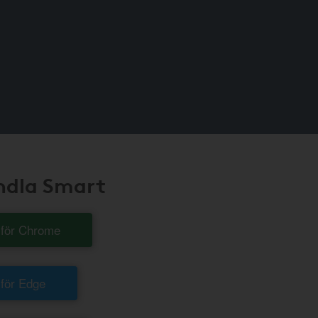
andla Smart
t för Chrome
 för Edge