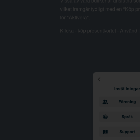
Vissa av våra butiker är anslutna so
vilket framgår tydligt med en "Köp pr
för "Aktivera".
Klicka - köp presentkortet - Använd i 