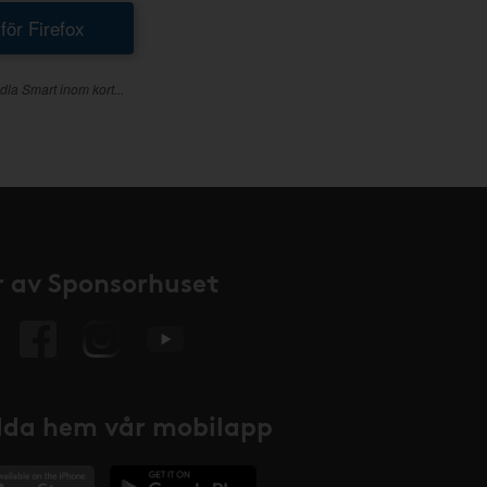
 för Firefox
dla Smart inom kort...
 av Sponsorhuset
da hem vår mobilapp