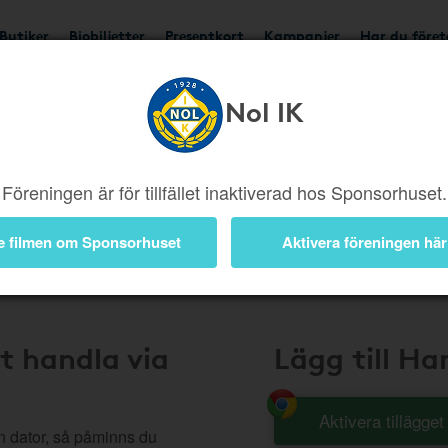
Butiker
Biobiljetter
Presentkort
Kampanjer
Har du före
Nol IK
Handla Smart
Föreningen är för tillfället inaktiverad hos Sponsorhuset.
e filmen om Sponsorhuset
Aktivera föreningen här
t handla via
Lägg till H
Aktivera tillägge
n dator, så påminns du