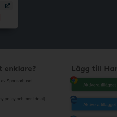
t enklare?
Lägg till H
 av Sponsorhuset
Aktivera tillägge
.
y policy och mer i detalj
Aktivera tillägget