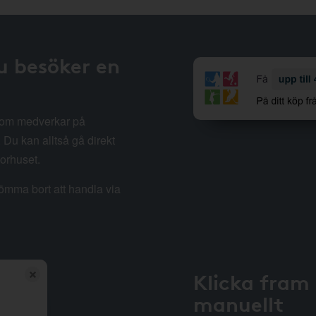
u besöker en
 som medverkar på
Du kan alltså gå direkt
sorhuset.
lömma bort att handla via
Klicka fram
manuellt