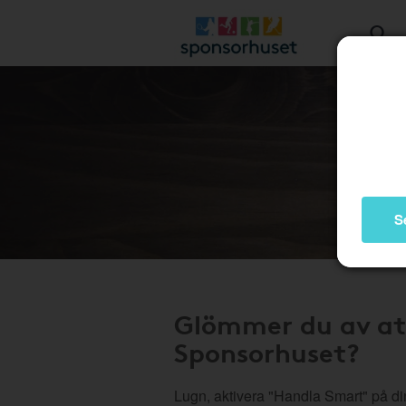
S
Glömmer du av at
Sponsorhuset?
Lugn, aktivera "Handla Smart" på di