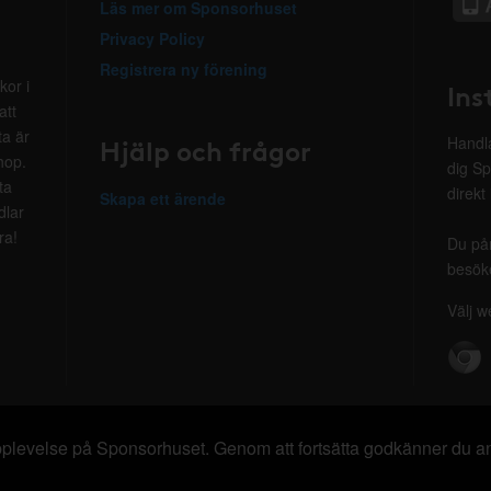
Läs mer om Sponsorhuset
Privacy Policy
Registrera ny förening
kor i
Ins
att
ta är
Hjälp och frågor
Handla
hop.
dig Sp
ta
direkt
Skapa ett ärende
dlar
ra!
Du på
besöke
Välj w
 upplevelse på Sponsorhuset. Genom att fortsätta godkänner du