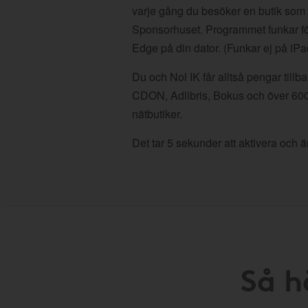
varje gång du besöker en butik som
Sponsorhuset. Programmet funkar fö
Edge på din dator. (Funkar ej på iPa
Du och Nol IK får alltså pengar tillb
CDON, Adlibris, Bokus och över 60
nätbutiker.
Det tar 5 sekunder att aktivera och är
Så h