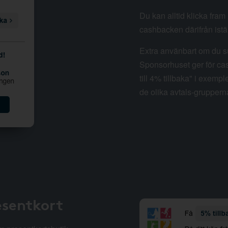
Du kan alltid klicka fra
cashbacken därifrån istäl
Extra använbart om du su
Sponsorhuset ger för cas
till 4% tillbaka" i exempl
de olika avtals-gruppern
esentkort