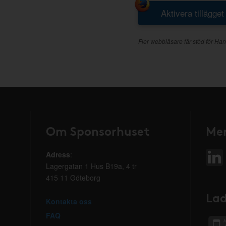
Aktivera tillägget
Fler webbläsare får stöd för Han
Om Sponsorhuset
Mer
Adress
:
Lagergatan 1 Hus B19a, 4 tr
415 11 Göteborg
Lad
Kontakta oss
FAQ