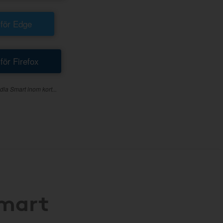
 för Edge
 för Firefox
dla Smart inom kort...
Smart