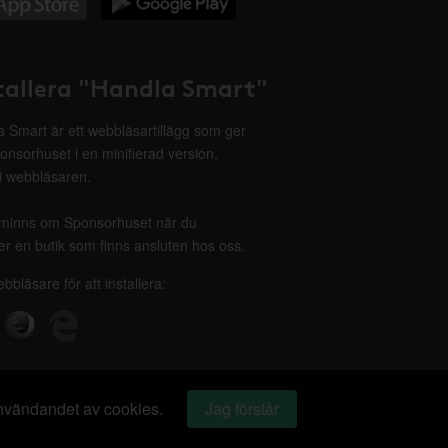
tallera "Handla Smart"
 Smart är ett webbläsartillägg som ger
onsorhuset i en minifierad version,
 i webbläsaren.
minns om Sponsorhuset när du
r en butik som finns ansluten hos oss.
ebbläsare för att installera:
 användandet av cookies.
Jag förstår