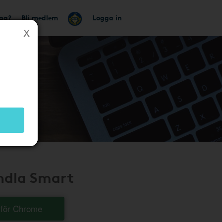
tag?
Bli medlem
Logga in
andla Smart
t för Chrome