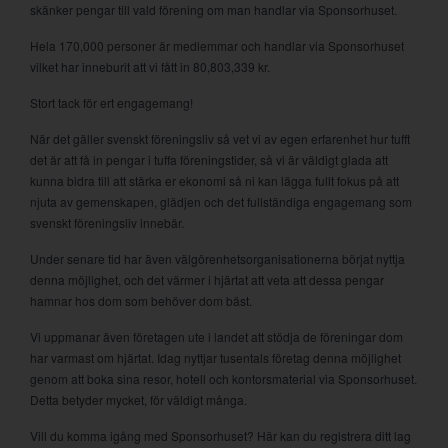
skänker pengar till vald förening om man handlar via Sponsorhuset.
Hela 170,000 personer är medlemmar och handlar via Sponsorhuset
vilket har inneburit att vi fått in 80,803,339 kr.
Stort tack för ert engagemang!
När det gäller svenskt föreningsliv så vet vi av egen erfarenhet hur tufft
det är att få in pengar i tuffa föreningstider, så vi är väldigt glada att
kunna bidra till att stärka er ekonomi så ni kan lägga fullt fokus på att
njuta av gemenskapen, glädjen och det fullständiga engagemang som
svenskt föreningsliv innebär.
Under senare tid har även välgörenhetsorganisationerna börjat nyttja
denna möjlighet, och det värmer i hjärtat att veta att dessa pengar
hamnar hos dom som behöver dom bäst.
Vi uppmanar även företagen ute i landet att stödja de föreningar dom
har varmast om hjärtat. Idag nyttjar tusentals företag denna möjlighet
genom att boka sina resor, hotell och kontorsmaterial via Sponsorhuset.
Detta betyder mycket, för väldigt många.
Vill du komma igång med Sponsorhuset? Här kan du registrera ditt lag