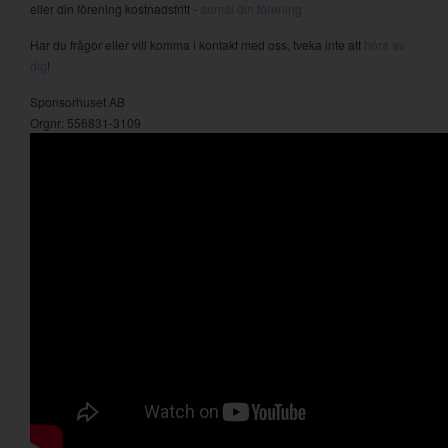
eller din förening kostnadsfritt -
anmäl din förening
Har du frågor eller vill komma i kontakt med oss, tveka inte att
höra av
dig
!
Sponsorhuset AB
Orgnr: 556831-3109