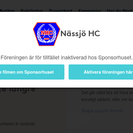
Butiker
Biobiljetter
Presentkort
Kampanjer
Har du före
Nässjö HC
ngd eller borttagen b
Föreningen är för tillfället inaktiverad hos Sponsorhuset.
e filmen om Sponsorhuset
Aktivera föreningen här
 en
Support
te längre
Det går alltid bra att höra av
konstigt sådant, eller om du
Skapa support-ärende
arbetet är avslutat