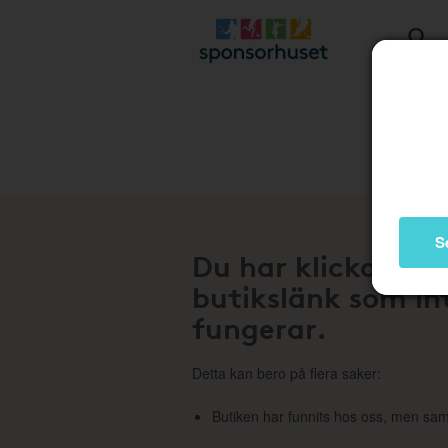
Stä
S
Du har klickat på
butikslänk som in
fungerar.
Detta kan bero på flera saker:
Butiken har funnits hos oss, men sam