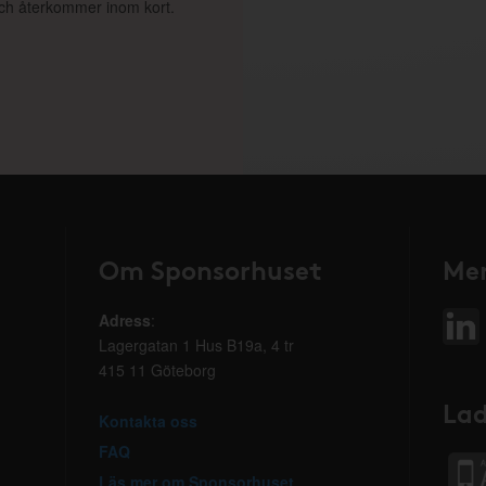
 och återkommer inom kort.
Om Sponsorhuset
Mer
Adress
:
Lagergatan 1 Hus B19a, 4 tr
415 11 Göteborg
Lad
Kontakta oss
FAQ
Läs mer om Sponsorhuset