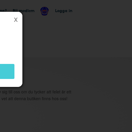
tag?
Bli medlem
Logga in
utik
 sig till oss om du tycker att felet är ett
 vet att denna butiken finns hos oss!