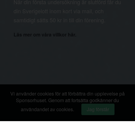
När din första undersökning är slutförd får du
din Sverigelott inom kort via mail, och
samtidigt sätts 50 kr in till din förening.
Läs mer om våra villkor här.
Vi använder cookies för att förbättra din upplevelse på
Sponsorhuset. Genom att fortsätta godkänner du
användandet av cookies.
Jag förstår