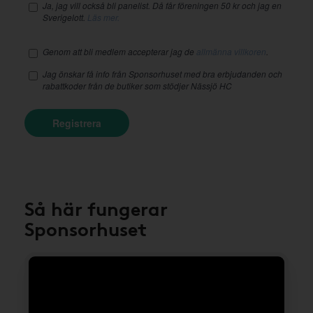
Ja, jag vill också bli panelist. Då får föreningen 50 kr och jag en
Sverigelott.
Läs mer.
Genom att bli medlem accepterar jag de
allmänna villkoren
.
Jag önskar få info från Sponsorhuset med bra erbjudanden och
rabattkoder från de butiker som stödjer Nässjö HC
Registrera
Så här fungerar
Sponsorhuset