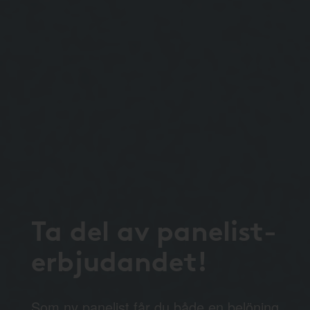
Ta del av panelist-
erbjudandet!
Som ny panelist får du både en belöning