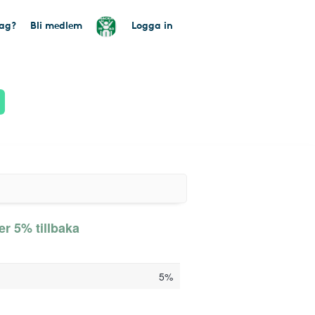
tag?
Bli medlem
Logga in
er 5% tillbaka
5%