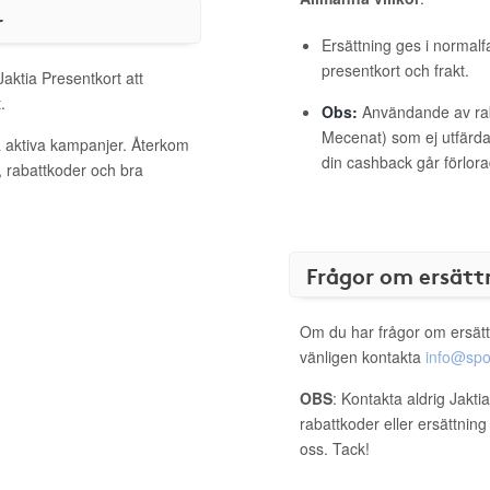
r
Ersättning ges i normalf
presentkort och frakt.
Jaktia Presentkort att
.
Obs:
Användande av raba
Mecenat) som ej utfärdat
ra aktiva kampanjer. Återkom
din cashback går förlora
, rabattkoder och bra
Frågor om ersätt
Om du har frågor om ersätt
vänligen kontakta
info@spo
OBS
: Kontakta aldrig Jakti
rabattkoder eller ersättnin
oss. Tack!