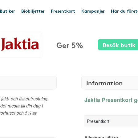
Butiker
Biobiljetter
Presentkort
Kampanjer
Har du före
Ger 5%
Besök butik
Information
 jakt- och fiskeutrustning.
Jaktia Presentkort g
det mesta till din dag i
nsorhuset och 5% av
Presentkort
Allmänna villkor
: