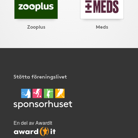
Zooplus
Meds
Stötta föreningslivet
En del av AwardIt