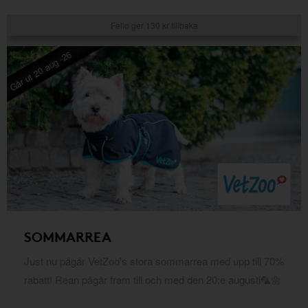
Fello ger 130 kr tillbaka
Går ut 20 aug -26
SOMMARREA
Just nu pågår VetZoo's stora sommarrea med upp till 70%
rabatt! Rean pågår fram till och med den 20:e augusti🦜🌼