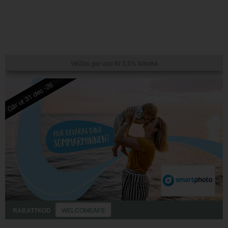
VetZoo ger upp till 3,5% tillbaka
Går ut 31 dec -26
RABATTKOD
WELCOMEAFS