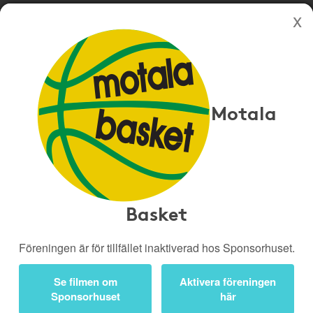
Köp genom denna sida stöttar Motala Basket
Butiker
Biobiljetter
Motala
Presentkort
Kampanjer
Bli medlem
Logga in
Kampanjer
Basket
Föreningen är för tillfället inaktiverad hos Sponsorhuset.
Går ut 9 aug -26
Se filmen om
Aktivera föreningen
Sponsorhuset
här