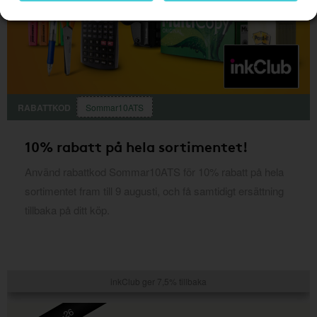
RABATTKOD
Sommar10ATS
10% rabatt på hela sortimentet!
Använd rabattkod Sommar10ATS för 10% rabatt på hela
sortimentet fram till 9 augusti, och få samtidigt ersättning
tillbaka på ditt köp.
inkClub ger 7,5% tillbaka