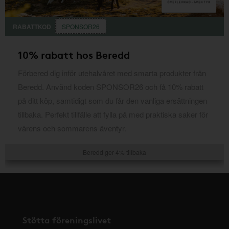
RABATTKOD
SPONSOR26
10% rabatt hos Beredd
Förbered dig inför utehalvåret med smarta produkter från
Beredd. Använd koden SPONSOR26 och få 10% rabatt
på ditt köp, samtidigt som du får den vanliga ersättningen
tillbaka. Perfekt tillfälle att fylla på med praktiska saker för
vårens och sommarens äventyr.
Beredd ger 4% tillbaka
Stötta föreningslivet