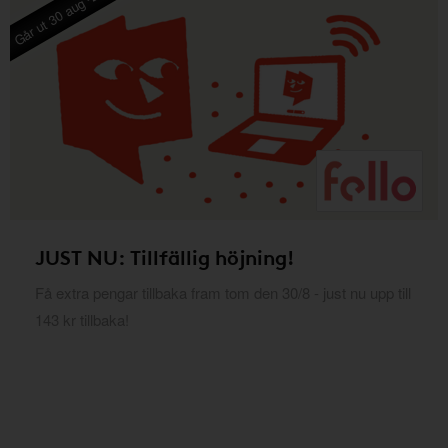
Går ut 30 aug -26
JUST NU: Tillfällig höjning!
Få extra pengar tillbaka fram tom den 30/8 - just nu upp till
143 kr tillbaka!