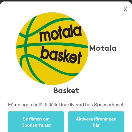
Köp genom denna sida stöttar Motala Basket
Butiker
Biobiljetter
Motala
Presentkort
Kampanjer
Bli medlem
Logga in
Basket
Föreningen är för tillfället inaktiverad hos Sponsorhuset.
Ger 5%
Se filmen om
Aktivera föreningen
Besök butik
Sponsorhuset
här