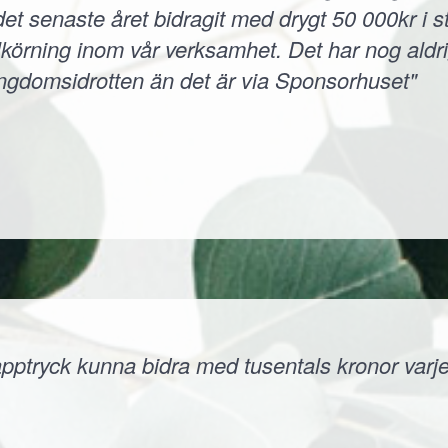
et senaste året bidragit med drygt 50 000kr i s
körning inom vår verksamhet. Det har nog aldri
ungdomsidrotten än det är via Sponsorhuset"
ptryck kunna bidra med tusentals kronor varje å