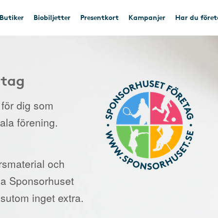
Butiker
Biobiljetter
Presentkort
Kampanjer
Har du före
etag
e för dig som
kala förening.
orsmaterial och
 via Sponsorhuset
sutom inget extra.