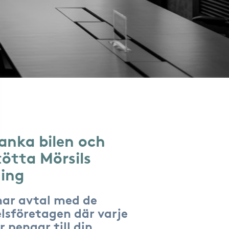
anka bilen och
tötta Mörsils
ing
har avtal med de
lsföretagen där varje
r pengar till din