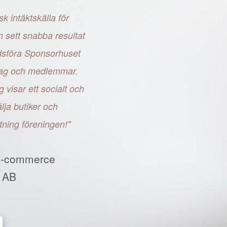
sk intäktskälla för
n sett snabba resultat
adsföra Sponsorhuset
retag och medlemmar.
g visar ett socialt och
ja butiker och
tning föreningen!"
E-commerce
 AB