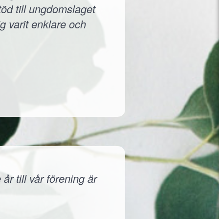
töd till ungdomslaget
g varit enklare och
r till vår förening är