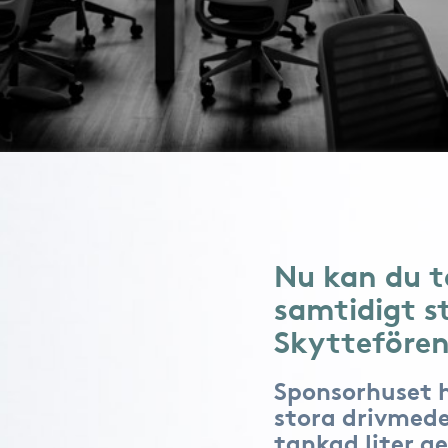
Nu kan du t
samtidigt s
Skyttefören
Sponsorhuset 
stora drivmede
tankad liter ge