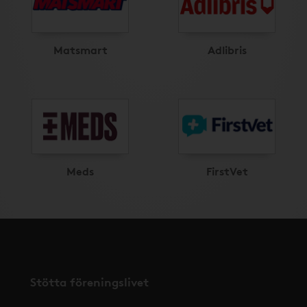
Matsmart
Adlibris
Meds
FirstVet
Stötta föreningslivet