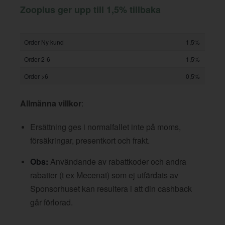
Zooplus ger upp till 1,5% tillbaka
Order Ny kund
1,5%
Order 2-6
1,5%
Order >6
0,5%
Allmänna villkor
:
Ersättning ges i normalfallet inte på moms,
försäkringar, presentkort och frakt.
Obs:
Användande av rabattkoder och andra
rabatter (t ex Mecenat) som ej utfärdats av
Sponsorhuset kan resultera i att din cashback
går förlorad.