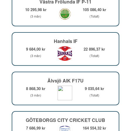
Västra Frölunda IF P-11
10 295,98 kr
105 086,40 kr
(3 mån)
(Totalt)
Hanhals IF
9 684,00 kr
22 896,37 kr
(3 mån)
(Totalt)
Älvsjö AIK F17U
8 868,30 kr
9 035,64 kr
(3 mån)
(Totalt)
GÖTEBORGS CITY CRICKET CLUB
7 686,99 kr
164 554,32 kr