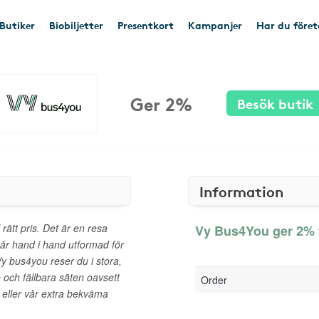
Butiker
Biobiljetter
Presentkort
Kampanjer
Har du före
Ger 2%
Besök butik
Information
rätt pris. Det är en resa
Vy Bus4You ger 2% t
går hand i hand utformad för
y bus4you reser du i stora,
och fällbara säten oavsett
Order
 eller vår extra bekväma