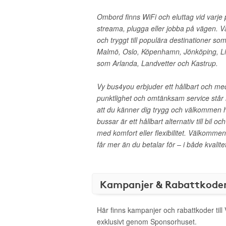
Ombord finns WiFi och eluttag vid varje pl
streama, plugga eller jobba på vägen. Vå
och tryggt till populära destinationer s
Malmö, Oslo, Köpenhamn, Jönköping, Link
som Arlanda, Landvetter och Kastrup.
Vy bus4you erbjuder ett hållbart och med
punktlighet och omtänksam service står i 
att du känner dig trygg och välkommen
bussar är ett hållbart alternativ till bil 
med komfort eller flexibilitet. Välkomm
får mer än du betalar för – i både kvalit
Kampanjer & Rabattkode
Här finns kampanjer och rabattkoder til
exklusivt genom Sponsorhuset.