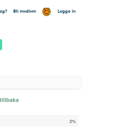
tag?
Bli medlem
Logga in
illbaka
2%