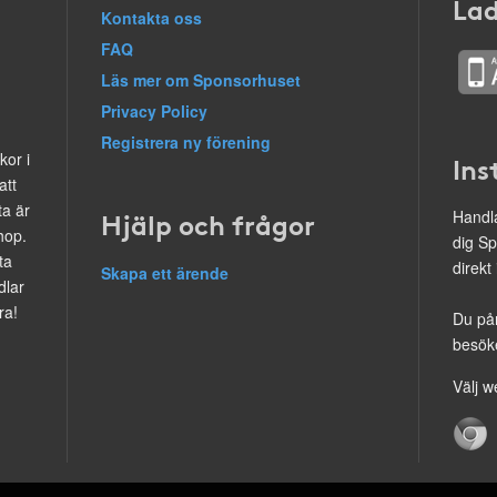
Lad
Kontakta oss
FAQ
Läs mer om Sponsorhuset
Privacy Policy
Registrera ny förening
kor i
Ins
att
ta är
Hjälp och frågor
Handla
hop.
dig Sp
ta
direkt
Skapa ett ärende
dlar
ra!
Du på
besöke
Välj w