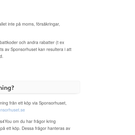
allet inte på moms, försäkringar,
ttkoder och andra rabatter (t ex
s av Sponsorhuset kan resultera i att
d.
ning?
ning från ett köp via Sponsorhuset,
nsorhuset.se
us4You om du har frågor kring
g på ett köp. Dessa frågor hanteras av