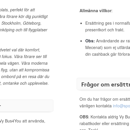
ats, perfekt för att
Allmänna villkor
:
ra förare kör dig punktligt
om Stockholm, Göteborg,
Ersättning ges i normalf
öping och till flygplatser
presentkort och frakt.
Obs:
Användande av raba
Mecenat) som ej utfärdat
vetet val där komfort,
din cashback går förlora
fokus. Våra förare ser till
 hela vägen. Våra moderna
och flyg, utan att kompromissa
en ombord på en resa där du
Frågor om ersätt
et, omtanke och upplevelse.
Om du har frågor om ersätt
r
vänligen kontakta
info@spo
OBS
: Kontakta aldrig Vy B
l Vy Bus4You att använda,
rabattkoder eller ersättnin