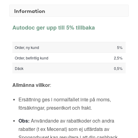
Information
Autodoc ger upp till 5% tillbaka
Order, ny kund
5%
Order, befintlig kund
2,5%
Däck
0,5%
Allmänna villkor
:
Ersättning ges i normalfallet inte på moms,
försäkringar, presentkort och frakt.
Obs:
Användande av rabattkoder och andra
rabatter (t ex Mecenat) som ej utfärdats av
Sponsorhuset kan resultera i att din cashback