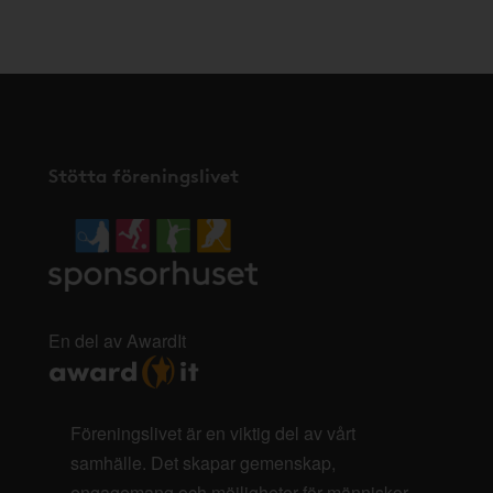
här
.
Stötta föreningslivet
En del av AwardIt
Föreningslivet är en viktig del av vårt
samhälle. Det skapar gemenskap,
engagemang och möjligheter för människor