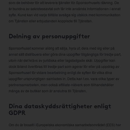
som de behöver för att leverera tjänster för Sponsorhusets räkning. De
är bundna av sekretessavtal och får inte använda informationen i annat
syfte. Kund kan vid varje tillfälle avsäga sig utskick med kommunikation
om Tjänsten eller erbjudanden kopplade till Tjänsten.
Delning av personuppgifter
Sponsorhuset kommer aldrig att sälja, hyra ut, dela med sig eller på
annat sätt distribuera eller göra dina uppgifter tillgängliga för tredje part,
utom när det krävs av juridiska eller lagstadgade skäl. Uppgifter kan
dock ibland överföras till tredje part som agerar för eller på uppdrag av
Sponsorhuset för vidare bearbetning enligt de syften för vilka dina
uppgifter ursprungligen samlades in. Detta kan t.ex. vara olika typer av
partnersamarbeten, men också affiliate-nätverk som tillhandahåller
många av de butiker som är anslutna till Tjänsten.
Dina dataskyddsrättigheter enligt
GDPR
Om du är bosatt i Europeiska ekonomiska samarbetsområdet (EES) har