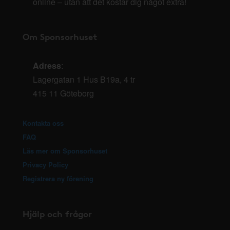
online – utan att det kostar dig något extra!
Om Sponsorhuset
Adress
:
Lagergatan 1 Hus B19a, 4 tr
415 11 Göteborg
Kontakta oss
FAQ
Läs mer om Sponsorhuset
Privacy Policy
Registrera ny förening
Hjälp och frågor