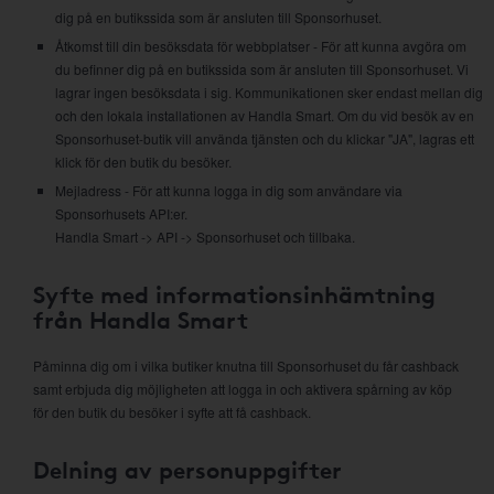
dig på en butikssida som är ansluten till Sponsorhuset.
Åtkomst till din besöksdata för webbplatser - För att kunna avgöra om
du befinner dig på en butikssida som är ansluten till Sponsorhuset. Vi
lagrar ingen besöksdata i sig. Kommunikationen sker endast mellan dig
och den lokala installationen av Handla Smart. Om du vid besök av en
Sponsorhuset-butik vill använda tjänsten och du klickar "JA", lagras ett
klick för den butik du besöker.
Mejladress - För att kunna logga in dig som användare via
Sponsorhusets API:er.
Handla Smart -> API -> Sponsorhuset och tillbaka.
Syfte med informationsinhämtning
från Handla Smart
Påminna dig om i vilka butiker knutna till Sponsorhuset du får cashback
samt erbjuda dig möjligheten att logga in och aktivera spårning av köp
för den butik du besöker i syfte att få cashback.
Delning av personuppgifter