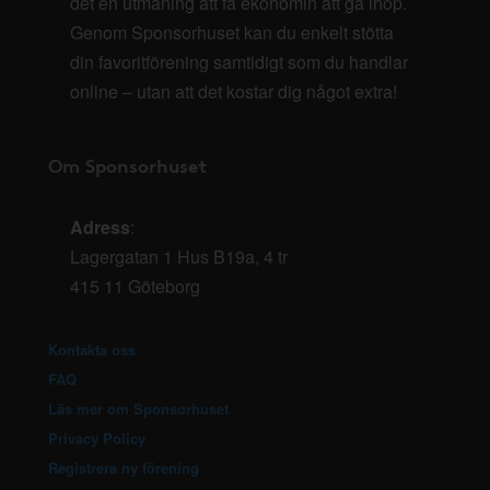
det en utmaning att få ekonomin att gå ihop.
Genom Sponsorhuset kan du enkelt stötta
din favoritförening samtidigt som du handlar
online – utan att det kostar dig något extra!
Om Sponsorhuset
Adress
:
Lagergatan 1 Hus B19a, 4 tr
415 11 Göteborg
Kontakta oss
FAQ
Läs mer om Sponsorhuset
Privacy Policy
Registrera ny förening