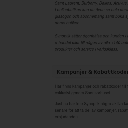
Saint Laurent, Burberry, Dailies, Acuvue
I onlinebutiken kan du även se hela der
glasögon och abonnemang samt boka sy
deras butiker.
Synoptik sätter ögonhälsa och kunden i 
e-handel eller till någon av alla +140 but
produkter och service i världsklass.
Kampanjer & Rabattkode
Här finns kampanjer och rabattkoder till
exklusivt genom Sponsorhuset.
Just nu har inte Synoptik några aktiva 
senare för att ta del av kampanjer, raba
erbjudanden.