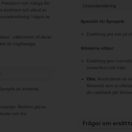
, Precision1 och många fler.
Linsundersökning
as sortiment och utbud av
nundersökning i någon av
Speciellt för Synoptik
:
Ersättning ges inte på 
fokus - välkommen till deras
iker för högklassiga
Allmänna villkor
:
Ersättning ges i normalf
presentkort och frakt.
r
Obs:
Användande av raba
Mecenat) som ej utfärdat
 Synoptik att använda,
din cashback går förlora
kampanjer. Återkom gärna
ttkoder och bra
Frågor om ersätt