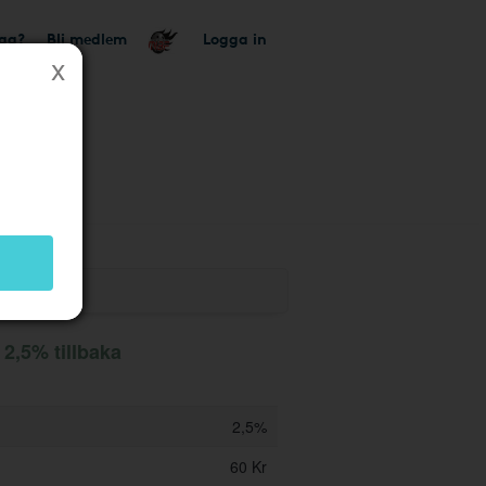
tag?
Bli medlem
Logga in
 butik
 2,5% tillbaka
2,5%
60 Kr