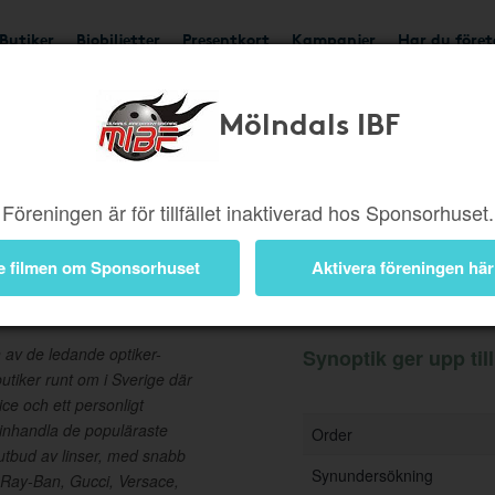
Butiker
Biobiljetter
Presentkort
Kampanjer
Har du före
Mölndals IBF
Ger upp till 2,5%
Besök
Föreningen är för tillfället inaktiverad hos Sponsorhuset.
e filmen om Sponsorhuset
Aktivera föreningen här
Information
 av de ledande optiker-
Synoptik ger upp till
utiker runt om i Sverige där
ice och ett personligt
inhandla de populäraste
Order
 utbud av linser, med snabb
Synundersökning
Ray-Ban, Gucci, Versace,