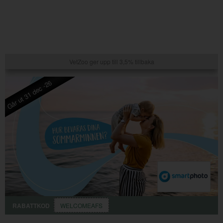
VetZoo ger upp till 3,5% tillbaka
Går ut 31 dec -26
RABATTKOD
WELCOMEAFS