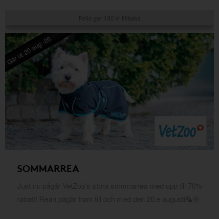
Fello ger 130 kr tillbaka
Går ut 20 aug -26
SOMMARREA
Just nu pågår VetZoo's stora sommarrea med upp till 70%
rabatt! Rean pågår fram till och med den 20:e augusti🦜🌼