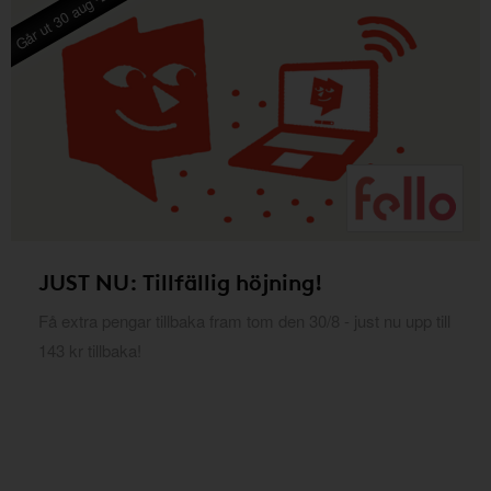
Går ut 30 aug -26
JUST NU: Tillfällig höjning!
Få extra pengar tillbaka fram tom den 30/8 - just nu upp till
143 kr tillbaka!