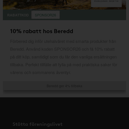
RABATTKOD
SPONSOR26
10% rabatt hos Beredd
Förbered dig inför utehalvåret med smarta produkter från
Beredd. Använd koden SPONSOR26 och få 10% rabatt
på ditt köp, samtidigt som du får den vanliga ersättningen
tillbaka. Perfekt tillfälle att fylla på med praktiska saker för
vårens och sommarens äventyr.
Beredd ger 4% tillbaka
Stötta föreningslivet