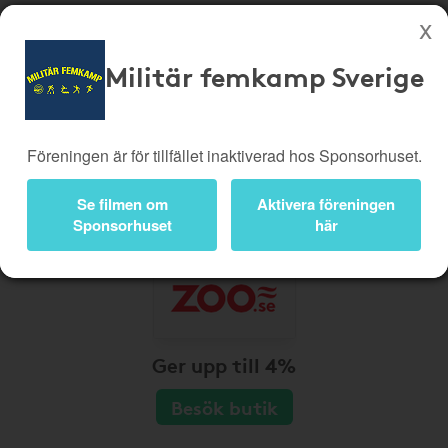
Militär femkamp Sverige
Köp genom denna sida stöttar Militär femkamp Sverige
Butiker
Biobiljetter
Föreningen är för tillfället inaktiverad hos Sponsorhuset.
Presentkort
Kampanjer
Bli medlem
Logga in
Se filmen om
Aktivera föreningen
Sponsorhuset
här
Ger upp till 4%
Besök butik