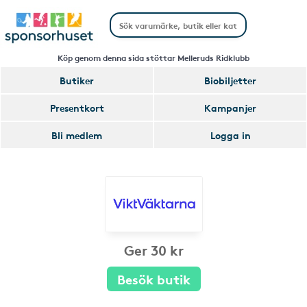
Köp genom denna sida stöttar Melleruds Ridklubb
Butiker
Biobiljetter
Presentkort
Kampanjer
Bli medlem
Logga in
Ger 30 kr
Besök butik