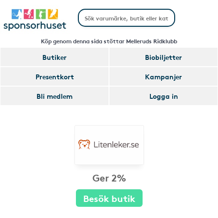
Köp genom denna sida stöttar Melleruds Ridklubb
Butiker
Biobiljetter
Presentkort
Kampanjer
Bli medlem
Logga in
Ger 2%
Besök butik