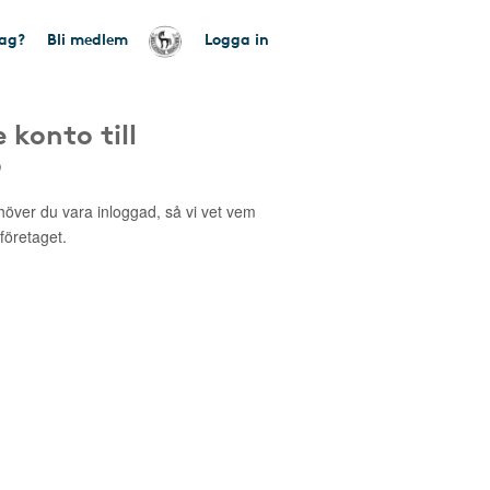
tag?
Bli medlem
Logga in
 konto till
o
höver du vara inloggad, så vi vet vem
 företaget.