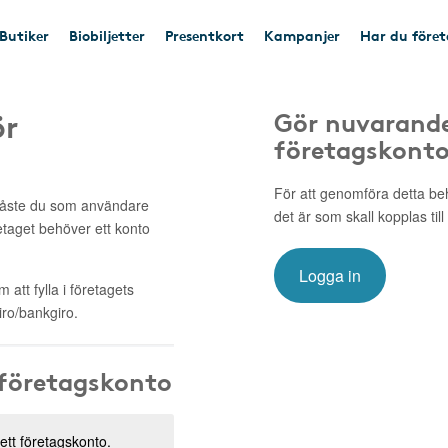
Butiker
Biobiljetter
Presentkort
Kampanjer
Har du före
ör
Gör nuvarande
företagskont
För att genomföra detta be
 måste du som användare
det är som skall kopplas till
retaget behöver ett konto
Logga in
att fylla i företagets
ro/bankgiro.
 företagskonto
 ett företagskonto.