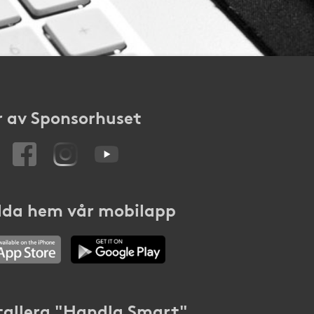
 av Sponsorhuset
da hem vår mobilapp
tallera "Handla Smart"