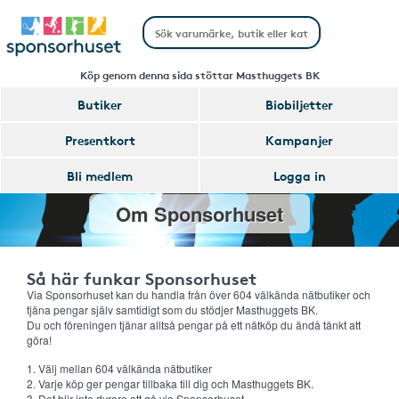
Köp genom denna sida stöttar Masthuggets BK
Butiker
Biobiljetter
Presentkort
Kampanjer
Bli medlem
Logga in
Om Sponsorhuset
Så här funkar Sponsorhuset
Via Sponsorhuset kan du handla från över 604 välkända nätbutiker och
tjäna pengar själv samtidigt som du stödjer Masthuggets BK.
Du och föreningen tjänar alltså pengar på ett nätköp du ändå tänkt att
göra!
1. Välj mellan 604 välkända nätbutiker
2. Varje köp ger pengar tillbaka till dig och Masthuggets BK.
3. Det blir inte dyrare att gå via Sponsorhuset.