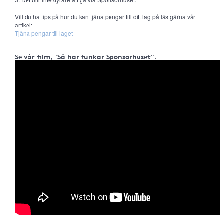
Vill du ha tips på hur du kan tjäna pengar till ditt lag på läs gärna vår
artikel:
Tjäna pengar till laget
Se vår film, "Så här funkar Sponsorhuset".