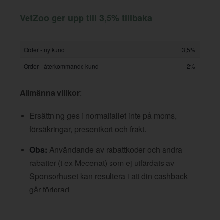
VetZoo ger upp till 3,5% tillbaka
Order - ny kund
3,5%
Order - återkommande kund
2%
Allmänna villkor
:
Ersättning ges i normalfallet inte på moms,
försäkringar, presentkort och frakt.
Obs:
Användande av rabattkoder och andra
rabatter (t ex Mecenat) som ej utfärdats av
Sponsorhuset kan resultera i att din cashback
går förlorad.