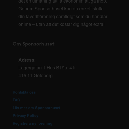
det en utmaning att få ekonomin att gå ihop.
Genom Sponsorhuset kan du enkelt stötta
din favoritförening samtidigt som du handlar
online – utan att det kostar dig något extra!
Om Sponsorhuset
Adress
:
Lagergatan 1 Hus B19a, 4 tr
415 11 Göteborg
Kontakta oss
FAQ
Läs mer om Sponsorhuset
Privacy Policy
Registrera ny förening