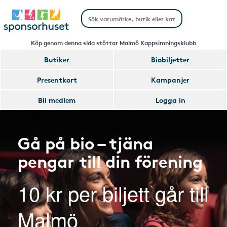
Köp genom denna sida stöttar Malmö Kappsimningsklubb
Butiker
Biobiljetter
Presentkort
Kampanjer
Bli medlem
Logga in
Gå på bio – tjäna
pengar till din förening
10 kr per biljett går till
Malmö