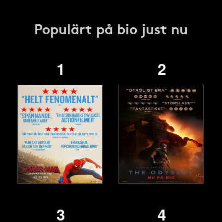
Populärt på bio just nu
1
2
3
4