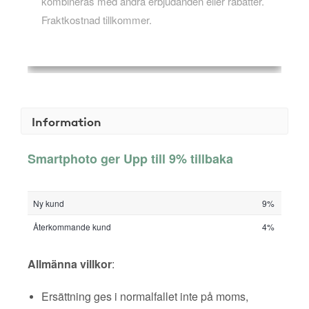
kombineras med andra erbjudanden eller rabatter.
Fraktkostnad tillkommer.
Information
Smartphoto ger Upp till 9% tillbaka
Ny kund
9%
Återkommande kund
4%
Allmänna villkor
:
Ersättning ges i normalfallet inte på moms,