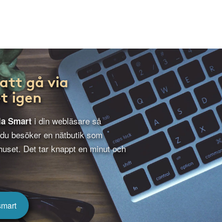
att gå via
t igen
i din webläsare så
la Smart
 du besöker en nätbutik som
uset. Det tar knappt en minut och
smart