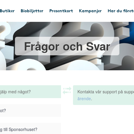
Butiker
Biobiljetter
Presentkort
Kampanjer
Har du före
Frågor och Svar
hjälp med något?
Kontakta vår support på supp
ärende
.
got?
g till Sponsorhuset?