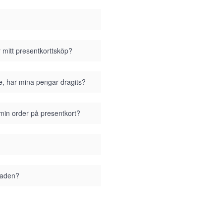
r mitt presentkorttsköp?
se, har mina pengar dragits?
 min order på presentkort?
staden?