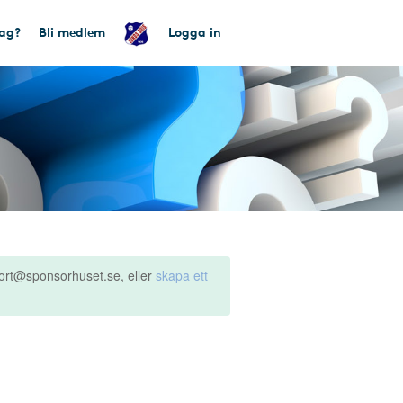
tag?
Bli medlem
Logga in
ort@sponsorhuset.se, eller
skapa ett