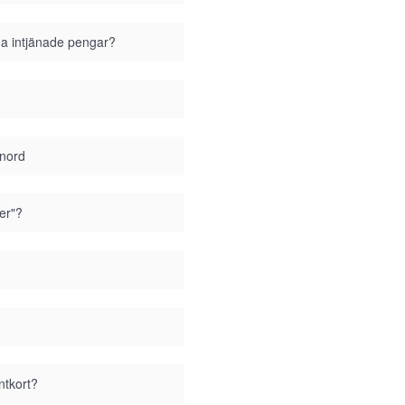
ina intjänade pengar?
enord
er"?
ntkort?