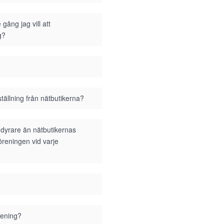
gång jag vill att
g?
tällning från nätbutikerna?
i dyrare än nätbutikernas
föreningen vid varje
rening?