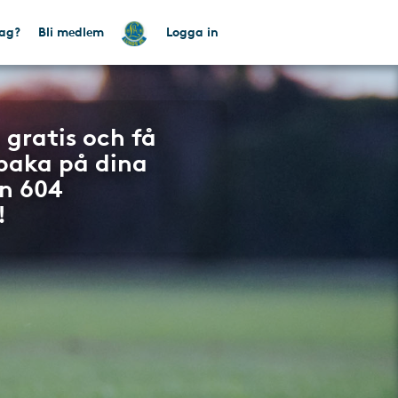
tag?
Bli medlem
Logga in
 gratis och få
lbaka på dina
n 604
!