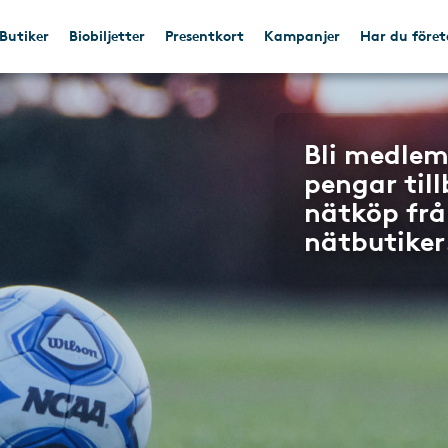
Butiker
Biobiljetter
Presentkort
Kampanjer
Har du före
Bli medlem
pengar til
nätköp frå
nätbutiker