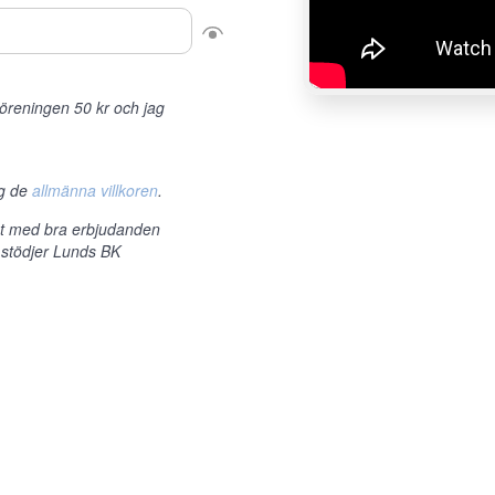
r föreningen 50 kr och jag
ag de
allmänna villkoren
.
et med bra erbjudanden
 stödjer Lunds BK