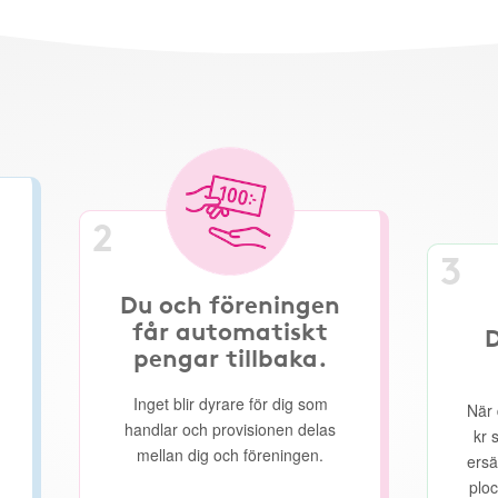
2
3
Du och föreningen
får automatiskt
D
pengar tillbaka.
Inget blir dyrare för dig som
När 
handlar och provisionen delas
kr 
mellan dig och föreningen.
ersä
ploc