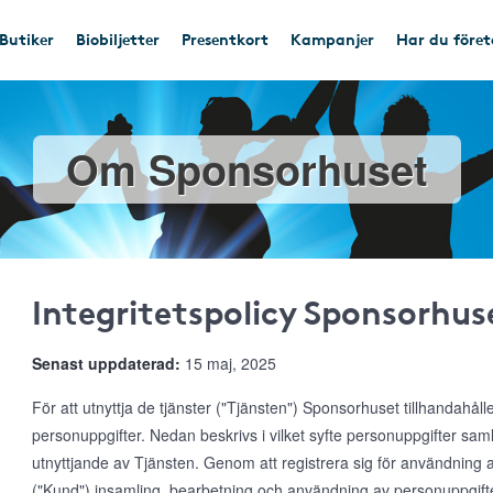
Butiker
Biobiljetter
Presentkort
Kampanjer
Har du före
Om Sponsorhuset
Integritetspolicy Sponsorhus
Senast uppdaterad:
15 maj, 2025
För att utnyttja de tjänster ("Tjänsten") Sponsorhuset tillhandahål
personuppgifter. Nedan beskrivs i vilket syfte personuppgifter s
utnyttjande av Tjänsten. Genom att registrera sig för användnin
("Kund") insamling, bearbetning och användning av personuppgifte