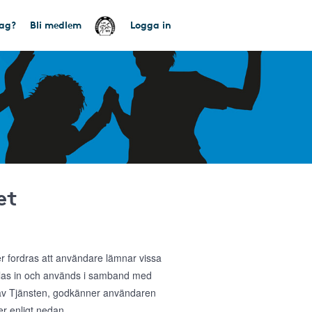
tag?
Bli medlem
Logga in
et
ler fordras att användare lämnar vissa
amlas in och används i samband med
g av Tjänsten, godkänner användaren
r enligt nedan.