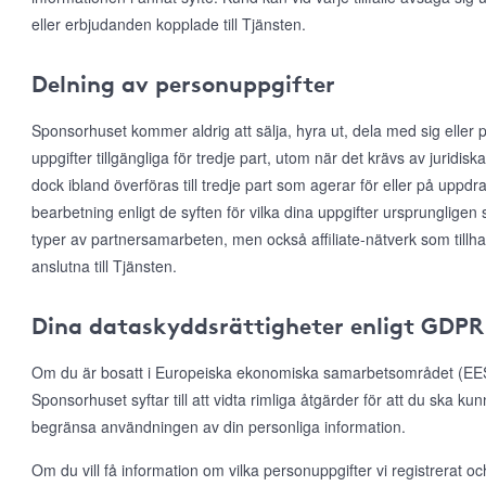
eller erbjudanden kopplade till Tjänsten.
Delning av personuppgifter
Sponsorhuset kommer aldrig att sälja, hyra ut, dela med sig eller p
uppgifter tillgängliga för tredje part, utom när det krävs av juridis
dock ibland överföras till tredje part som agerar för eller på uppd
bearbetning enligt de syften för vilka dina uppgifter ursprungligen 
typer av partnersamarbeten, men också affiliate-nätverk som till
anslutna till Tjänsten.
Dina dataskyddsrättigheter enligt GDPR
Om du är bosatt i Europeiska ekonomiska samarbetsområdet (EES)
Sponsorhuset syftar till att vidta rimliga åtgärder för att du ska ku
begränsa användningen av din personliga information.
Om du vill få information om vilka personuppgifter vi registrerat och