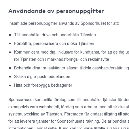
Användande av personuppgifter
Insamlade personuppgifter används av Sponsorhuset för att:
Tillhandahålla, driva och underhålla Tjänsten
Förbättra, personalisera och utöka Tjänsten
Kommunicera med dig, inklusive för kundtjänst, för att ge dig
rör Tjänsten och i marknadsförings- och reklamsyfte
Behandla dina transaktioner såsom tilldela cashback/ersättning
Skicka dig e-postmeddelanden
Hitta och förebygga bedrägerier
Sponsorhuset kan anlita företag som tillhandahåller tjänster för d
exempelvis vara webbhotell, företag som arbetar med att skicka ut
systemutveckling av Tjänsten. Företagen får endast tillgång till 
för att leverera tjänster för Sponsorhusets räkning. De är bundna 
informationen i annat syfte. Kund kan vid varje tillfälle avsäga s