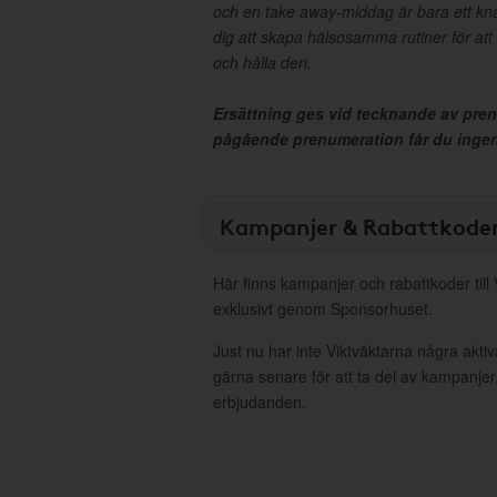
och en take away-middag är bara ett kna
dig att skapa hälsosamma rutiner för att 
och hålla den.
Ersättning ges vid tecknande av pre
pågående prenumeration får du ingen 
Kampanjer & Rabattkode
Här finns kampanjer och rabattkoder till
exklusivt genom Sponsorhuset.
Just nu har inte Viktväktarna några akt
gärna senare för att ta del av kampanjer
erbjudanden.