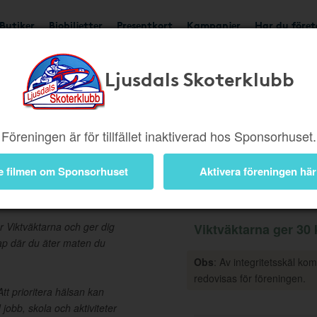
Butiker
Biobiljetter
Presentkort
Kampanjer
Har du före
Ljusdals Skoterklubb
Ger 30 kr
Besök buti
Föreningen är för tillfället inaktiverad hos Sponsorhuset.
e filmen om Sponsorhuset
Aktivera föreningen här
Information
er Viktväktarna och ger dig
Viktväktarna ger 30 k
kap där du äter maten du
Obs
: Av integritetsskäl ko
redovisas för föreningen.
Att prioritera hälsan kan
 jobb, skola och aktiviteter