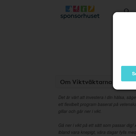
S
Om Viktväktarna
Det är värt att investera i din hälsa, säg
ett flexibelt program baserat på vetens
gillar och går ner i vikt.
Gå ner i vikt på ett sätt som passar dig! 
ibland vara knepigt, våra dagar fylls med