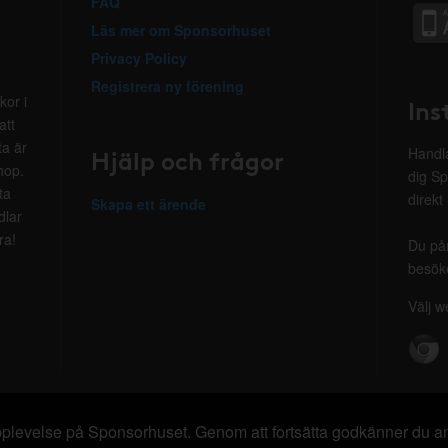
FAQ
Läs mer om Sponsorhuset
Privacy Policy
Registrera ny förening
kor i
Ins
att
ta är
Hjälp och frågor
Handla
hop.
dig Sp
ta
direkt
Skapa ett ärende
dlar
ra!
Du på
besöke
Välj w
 upplevelse på Sponsorhuset. Genom att fortsätta godkänner du