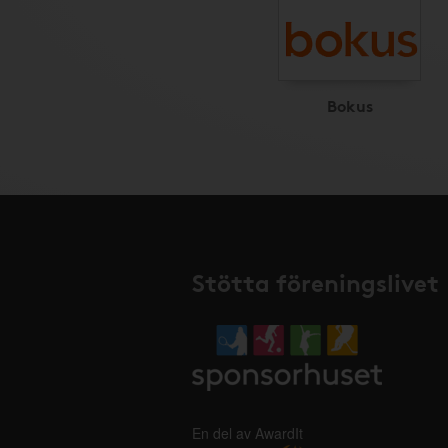
Bokus
Stötta föreningslivet
En del av AwardIt