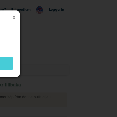
tag?
Bli medlem
Logga in
k
r tillbaka
mmer köp från denna butik ej att