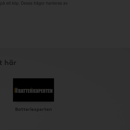
g på ett köp. Dessa frågor hanteras av
t här
Batteriexperten