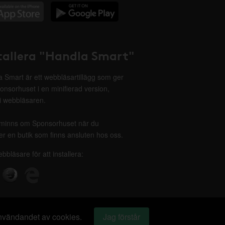
tallera "Handla Smart"
 Smart är ett webbläsartillägg som ger
onsorhuset i en minifierad version,
 i webbläsaren.
minns om Sponsorhuset när du
r en butik som finns ansluten hos oss.
ebbläsare för att installera:
 användandet av cookies.
Jag förstår