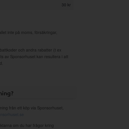
30 kr
allet inte på moms, försäkringar,
ttkoder och andra rabatter (t ex
s av Sponsorhuset kan resultera i att
d.
ning?
ning från ett köp via Sponsorhuset,
nsorhuset.se
äktarna om du har frågor kring