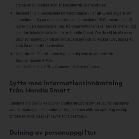
dig på en butikssida som är ansluten till Sponsorhuset.
Åtkomst till din besöksdata för webbplatser - För att kunna avgöra om
du befinner dig på en butikssida som är ansluten till Sponsorhuset. Vi
lagrar ingen besöksdata i sig. Kommunikationen sker endast mellan dig
och den lokala installationen av Handla Smart. Om du vid besök av en
Sponsorhuset-butik vill använda tjänsten och du klickar "JA", lagras ett
klick för den butik du besöker.
Mejladress - För att kunna logga in dig som användare via
Sponsorhusets API:er.
Handla Smart -> API -> Sponsorhuset och tillbaka.
Syfte med informationsinhämtning
från Handla Smart
Påminna dig om i vilka butiker knutna till Sponsorhuset du får cashback
samt erbjuda dig möjligheten att logga in och aktivera spårning av köp
för den butik du besöker i syfte att få cashback.
Delning av personuppgifter