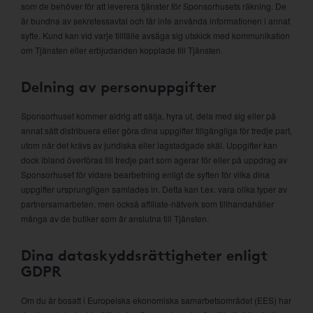
som de behöver för att leverera tjänster för Sponsorhusets räkning. De
är bundna av sekretessavtal och får inte använda informationen i annat
syfte. Kund kan vid varje tillfälle avsäga sig utskick med kommunikation
om Tjänsten eller erbjudanden kopplade till Tjänsten.
Delning av personuppgifter
Sponsorhuset kommer aldrig att sälja, hyra ut, dela med sig eller på
annat sätt distribuera eller göra dina uppgifter tillgängliga för tredje part,
utom när det krävs av juridiska eller lagstadgade skäl. Uppgifter kan
dock ibland överföras till tredje part som agerar för eller på uppdrag av
Sponsorhuset för vidare bearbetning enligt de syften för vilka dina
uppgifter ursprungligen samlades in. Detta kan t.ex. vara olika typer av
partnersamarbeten, men också affiliate-nätverk som tillhandahåller
många av de butiker som är anslutna till Tjänsten.
Dina dataskyddsrättigheter enligt
GDPR
Om du är bosatt i Europeiska ekonomiska samarbetsområdet (EES) har