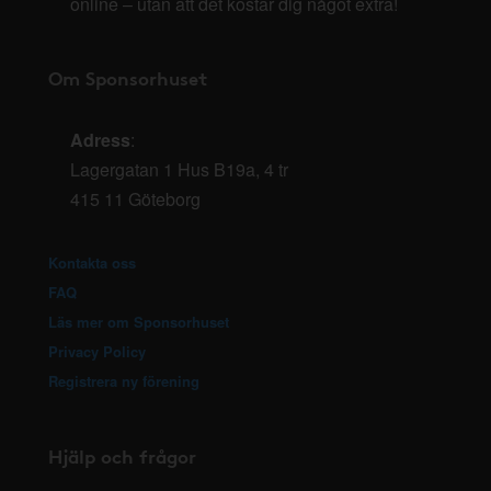
online – utan att det kostar dig något extra!
Om Sponsorhuset
Adress
:
Lagergatan 1 Hus B19a, 4 tr
415 11 Göteborg
Kontakta oss
FAQ
Läs mer om Sponsorhuset
Privacy Policy
Registrera ny förening
Hjälp och frågor