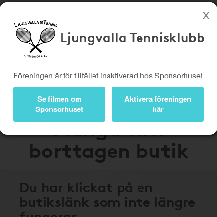
Ljungvalla Tennisklubb
Köp genom denna sida stöttar Ljungvalla Tennisklubb
Butiker
Biobiljetter
Föreningen är för tillfället inaktiverad hos Sponsorhuset.
Presentkort
Kampanjer
Bli medlem
Logga in
Se filmen om
Aktivera föreningen
Sponsorhuset
här
Stängd eller
borttagen butik
Du har klickat på en
butikslänk som inte längre
fungerar.